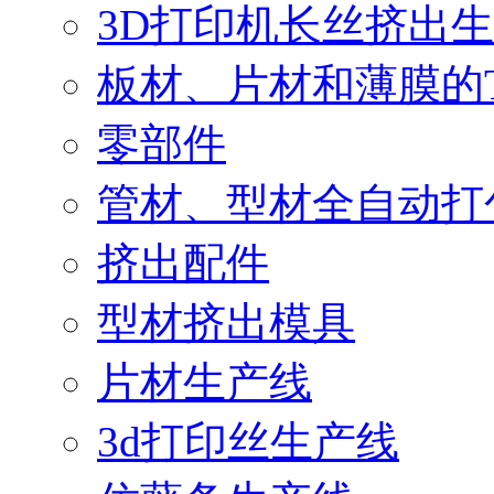
3D打印机长丝挤出
板材、片材和薄膜的
零部件
管材、型材全自动打
挤出配件
型材挤出模具
片材生产线
3d打印丝生产线