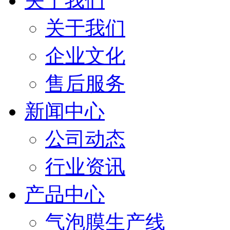
关于我们
关于我们
企业文化
售后服务
新闻中心
公司动态
行业资讯
产品中心
气泡膜生产线