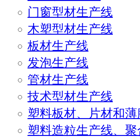
门窗型材生产线
木塑型材生产线
板材生产线
发泡生产线
管材生产线
技术型材生产线
塑料板材、片材和薄
塑料造粒生产线、聚