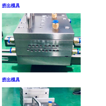
挤出模具
挤出模具