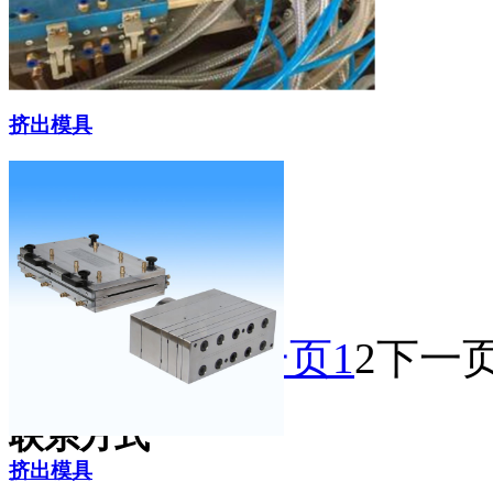
挤出模具
共26记录
«上一页
1
2
下一页
联系方式
挤出模具