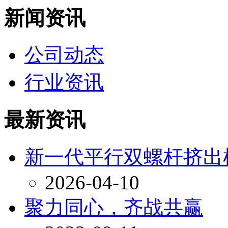
新闻资讯
公司动态
行业资讯
最新资讯
新一代平行双螺杆挤出
2026-04-10
聚力同心，齐战共赢