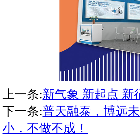
上一条:
新气象 新起点 新
下一条:
普天融泰，博远未
小，不做不成！