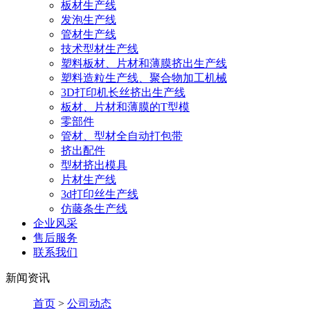
板材生产线
发泡生产线
管材生产线
技术型材生产线
塑料板材、片材和薄膜挤出生产线
塑料造粒生产线、聚合物加工机械
3D打印机长丝挤出生产线
板材、片材和薄膜的T型模
零部件
管材、型材全自动打包带
挤出配件
型材挤出模具
片材生产线
3d打印丝生产线
仿藤条生产线
企业风采
售后服务
联系我们
新闻资讯
首页
>
公司动态