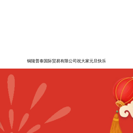
铜陵普泰国际贸易有限公司祝大家元旦快乐